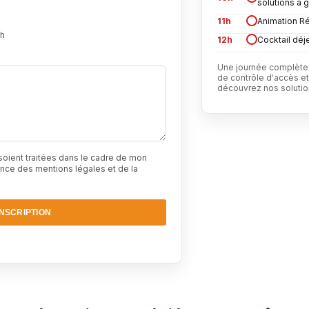
solutions à 
11h
Animation Réa
4h
12h
Cocktail déj
Une journée complète 
de contrôle d'accès et
découvrez nos solutio
ient traitées dans le cadre de mon
sance des
mentions légales
et de la
NSCRIPTION